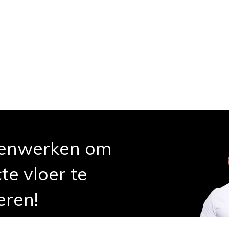
enwerken om
te vloer te
eren!