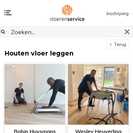
Inschrijving
Terug
Houten vloer leggen
Robin Huysmans
Wesley Heuverling