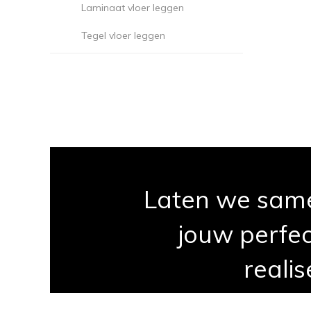
Laminaat vloer leggen
Tegel vloer leggen
Laten we sam
jouw perfec
realis