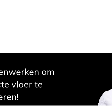
enwerken om
te vloer te
eren!