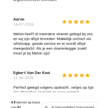
Aaron
14-07-2026
Melvin heeft al meerdere vloeren gelegd bij ons
en wij zijn altijd tevreden. Makkelijk contact via
whatsapp, goede service en er wordt altijd
meegedacht. Als je een vloerenlegger zoekt
moet je bij Melvin zijn!
Egbert Van Der Kooi
21-06-2026
Perfect gelegd volgens opdracht , netjes op tijd
zijn afspraken na komt en geen rommel
achterlaat
Plinten netjes afgekit Wij zijn zeer tevreden en
4.9
sterren op basis
is een aanrader voor anderen !
Je beoordeling toevoegen
van
91