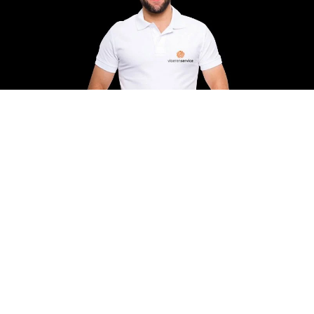
diverse vloerdelen laten vervangen door wat
beschadigingen die erna waren ontstaan waar
heel soepel mee werd omgegaan. Echt een top
service en aanrader.
S Valk
20-04-2026
Mooie vloer en later geconstateerde
imperfecties netjes en kostenloos gerepareerd.
Super service, waar vind je dat tegenwoordig
nog!? :)
Kelvin
27-02-2026
Pvc vloer laten leggen door Melvin. Zeer
tevreden 5 sterren. Goede en duidelijke