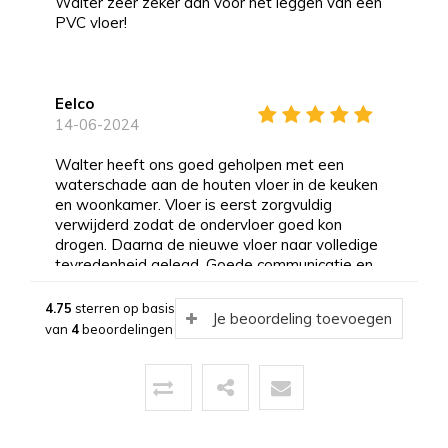
Walter zeer zeker aan voor het leggen van een
PVC vloer!
Eelco
14-06-2024
Walter heeft ons goed geholpen met een
waterschade aan de houten vloer in de keuken
en woonkamer. Vloer is eerst zorgvuldig
verwijderd zodat de ondervloer goed kon
drogen. Daarna de nieuwe vloer naar volledige
tevredenheid gelegd. Goede communicatie en
expertise!
4.75
sterren op basis
Je beoordeling toevoegen
van
4
beoordelingen
Steven & Mandy
27-05-2024
Goede service en heel netjes gelegd!