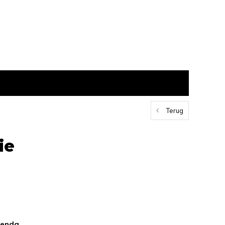
Terug
ie
genda