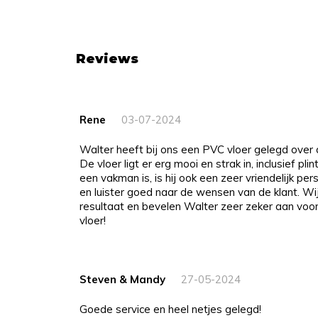
Reviews
Rene
03-07-2024
Walter heeft bij ons een PVC vloer gelegd over de gehele eerste verdieping.
De vloer ligt er erg mooi en strak in, inclusief plin
een vakman is, is hij ook een zeer vriendelijk p
en luister goed naar de wensen van de klant. Wi
resultaat en bevelen Walter zeer zeker aan voo
vloer!
Steven & Mandy
27-05-2024
Goede service en heel netjes gelegd!