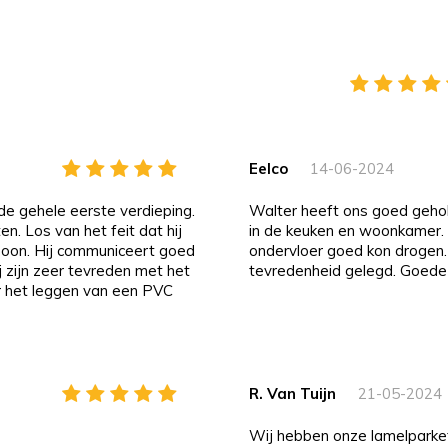
Eelco
14-06-2024
Walter heeft ons goed geholpen met een waterschade aan de houten vloer
ten. Los van het feit dat hij
in de keuken en woonkamer. V
ersoon. Hij communiceert goed
ondervloer goed kon drogen.
j zijn zeer tevreden met het
tevredenheid gelegd. Goede
r het leggen van een PVC
R. Van Tuijn
21-05-2024
Wij hebben onze lamelparketvloer naar tevredenheid in visgraat laten