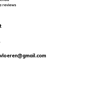
a reviews
t
2
nvloeren@gmail.com